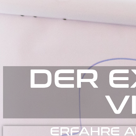
DER E
V
ERFAHRE A