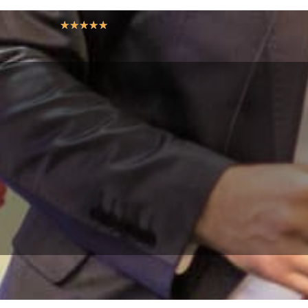
☆
☆
☆
☆
☆